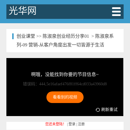
光华网
创业课堂
>>
陈淑泉创业经历分享01
> 陈淑泉系
列-09 营销-从客户角度出发一切皆源于生活
啊哦，没能找到你要的节目信息~
错误码：444,5e16afaef476f81ff64cd033a43960d8
看看别的视频
刷新重试
您还未登陆！
|
登录
|
注册