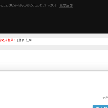
e26ab38e597b92ce68a53bad4109_70901 ]
我要反馈
您还未登陆！
|
登录
|
注册
字