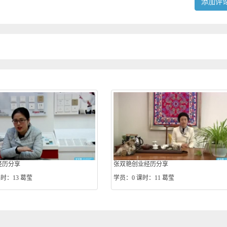
添加评
经历分享
张双艳创业经历分享
时：13
葛莹
学员：0
课时：11
葛莹