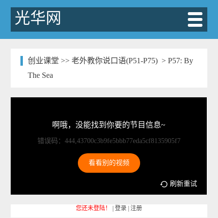
光华网
创业课堂
>>
老外教你说口语(P51-P75)
> P57: By
The Sea
啊哦，没能找到你要的节目信息~
错误码：444,43700c3b9fe5bbb77eda5cf8135905f7
看看别的视频
刷新重试
您还未登陆！
|
登录
|
注册