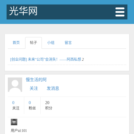
光华网
首页
帖子
小组
留言
[创业问题] 未来“公司”会消失！——阿西私想
2
慢生活的阿
关注
发消息
0
0
20
关注
粉丝
积分
用户id:101