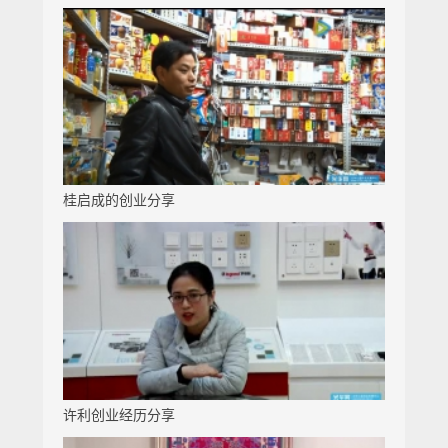
桂启成的创业分享
许利创业经历分享