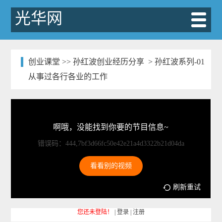
光华网
创业课堂
>>
孙红波创业经历分享
> 孙红波系列-01
从事过各行各业的工作
啊哦，没能找到你要的节目信息~
错误码：444,7bf3d66fc50e42e21a4d3322b21d04da
看看别的视频
刷新重试
您还未登陆！
|
登录
|
注册