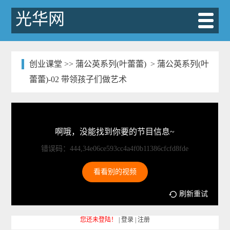
光华网
创业课堂
>>
蒲公英系列(叶蕾蕾)
> 蒲公英系列(叶
蕾蕾)-02 带领孩子们做艺术
啊哦，没能找到你要的节目信息~
错误码：444,34e06ce593cc4a4f0b11386cfcfd8fde
看看别的视频
刷新重试
您还未登陆！
|
登录
|
注册