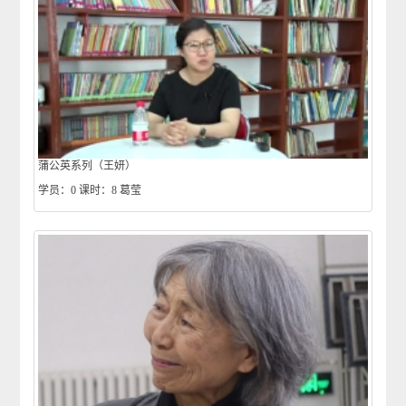
蒲公英系列（王妍）
学员：0
课时：8
葛莹