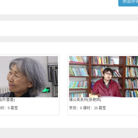
添加评
(叶蕾蕾)
蒲公英系列(张艳鸽)
时：9
葛莹
学员：0
课时：20
葛莹