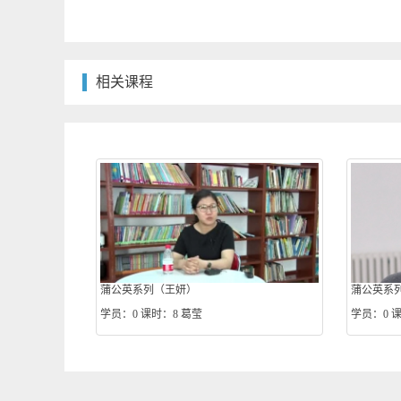
相关课程
蒲公英系列（王妍）
蒲公英系列
学员：0
课时：8
葛莹
学员：0
课