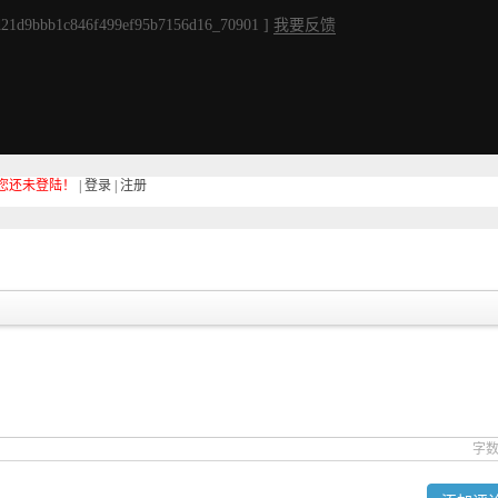
21d9bbb1c846f499ef95b7156d16_70901 ]
我要反馈
您还未登陆！
|
登录
|
注册
字