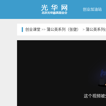
创业加油站
创业课堂
>>
蒲公英系列（张健）
> 蒲公英系列(
这个视频被