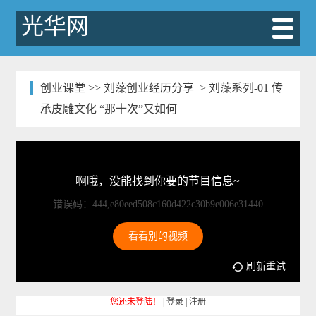
光华网
创业课堂
>>
刘藻创业经历分享
> 刘藻系列-01 传
承皮雕文化 “那十次”又如何
啊哦，没能找到你要的节目信息~
错误码：444,e80eed508c160d422c30b9e006e31440
看看别的视频
刷新重试
您还未登陆！
|
登录
|
注册