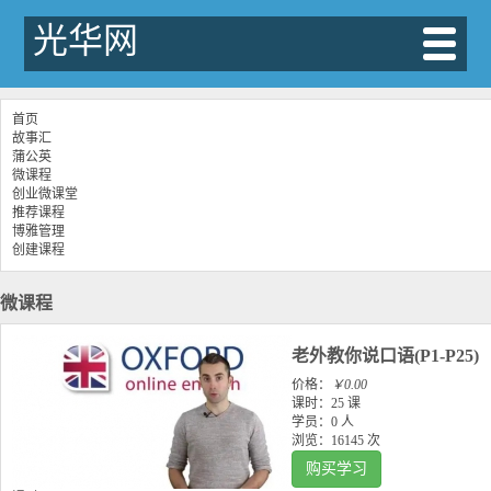
光华网
首页
故事汇
蒲公英
微课程
创业微课堂
推荐课程
博雅管理
创建课程
微课程
老外教你说口语(P1-P25)
价格：
￥0.00
课时：
25 课
学员：
0 人
浏览：
16145 次
购买学习