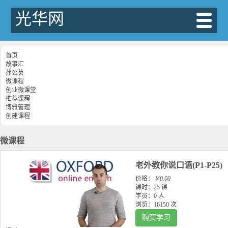
光华网
首页
故事汇
蒲公英
微课程
创业微课堂
推荐课程
博雅管理
创建课程
微课程
老外教你说口语(P1-P25)
价格：
￥0.00
课时：
25 课
学员：
0 人
浏览：
16150 次
购买学习